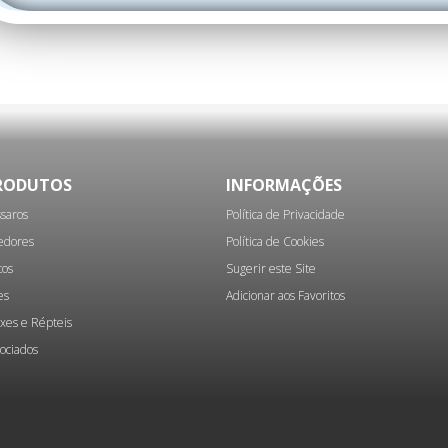
RODUTOS
INFORMAÇÕES
saros
Política de Privacidade
edores
Política de Cookies
tos
Sugerir este Site
es
Adicionar aos Favoritos
xes e Répteis
ociados