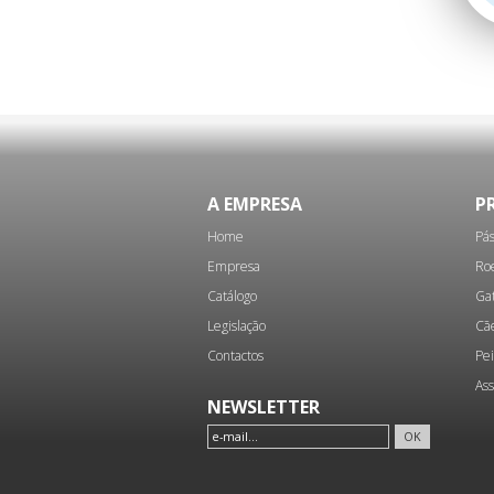
A EMPRESA
P
Home
Pás
Empresa
Ro
Catálogo
Ga
Legislação
Cã
Contactos
Pei
Ass
NEWSLETTER
OK