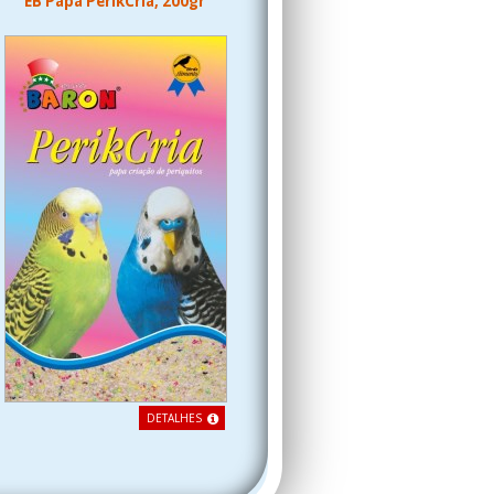
EB Papa PerikCria, 200gr
DETALHES