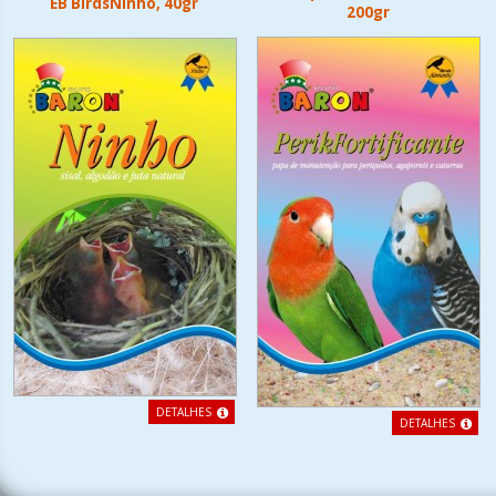
EB BirdsNinho, 40gr
200gr
DETALHES
DETALHES