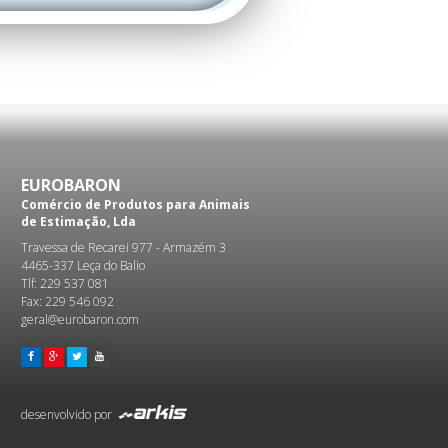
EUROBARON
Comércio de Produtos para Animais
de Estimação, Lda
Travessa de Recarei 977 - Armazém 3
4465-337 Leça do Balio
Tlf: 229 537 081
Fax: 229 546 092
geral@eurobaron.com
desenvolvido por