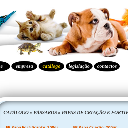
e
empresa
catálogo
legislação
contactos
CATÁLOGO
»
PÁSSAROS
»
PAPAS DE CRIAÇÃO E FORTI
EB Papa Fortificante, 200gr
EB Papa Criação, 200gr